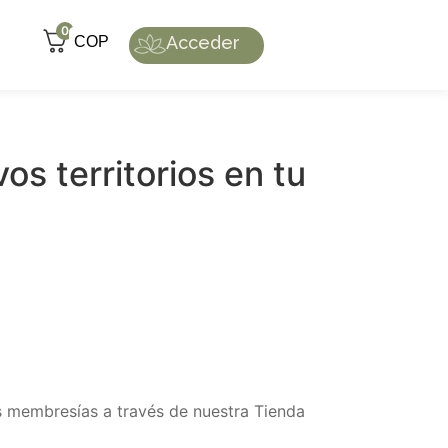
0
Acceder
COP
s territorios en tu