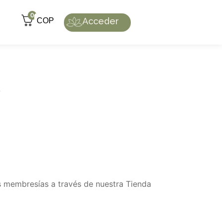
0
Acceder
COP
.