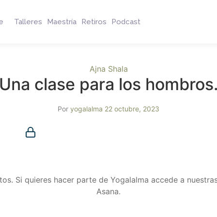
e
Talleres
Maestría
Retiros
Podcast
Ajna Shala
Una clase para los hombros
Por
yogalalma
22 octubre, 2023
Membresía requerida
Debes ser miembro para acceder a este contenido.
¿Ya eres miembro?