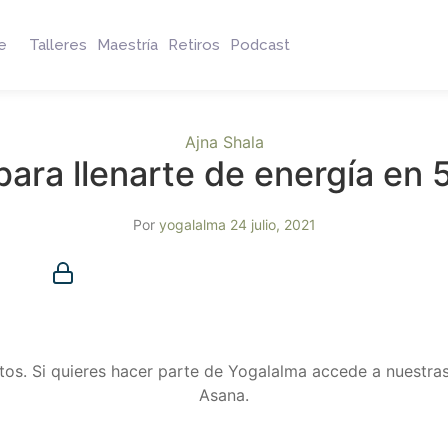
e
Talleres
Maestría
Retiros
Podcast
Ajna Shala
para llenarte de energía en 
Por
yogalalma
24 julio, 2021
Membresía requerida
Debes ser miembro para acceder a este contenido.
¿Ya eres miembro?