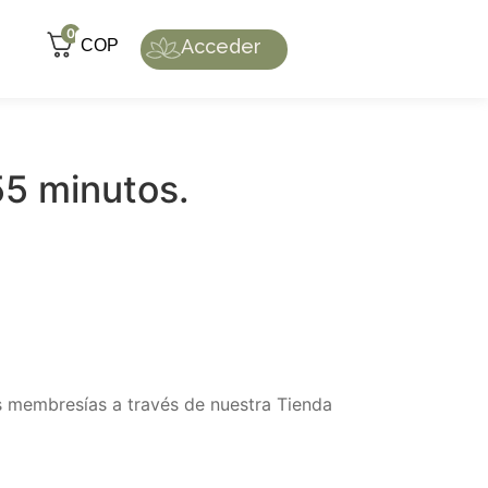
0
Acceder
COP
55 minutos.