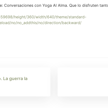
te: Conversaciones con Yoga Al Alma. Que lo disfruten tan
6859698/height/360/width/640/theme/standard-
reload/no/no_addthis/no/direction/backward/
. La guerra la