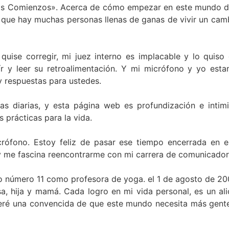
os Comienzos». Acerca de cómo empezar en este mundo de l
, que hay muchas personas llenas de ganas de vivir un camb
 quise corregir, mi juez interno es implacable y lo quis
ír y leer su retroalimentación. Y mi micrófono y yo es
y respuestas para ustedes.
s diarias, y esta página web es profundización e intimi
 prácticas para la vida.
ófono. Estoy feliz de pasar ese tiempo encerrada en e
 y me fascina reencontrarme con mi carrera de comunicador
o número 11 como profesora de yoga. el 1 de agosto de 2
sa, hija y mamá. Cada logro en mi vida personal, es un a
seré una convencida de que este mundo necesita más gente f