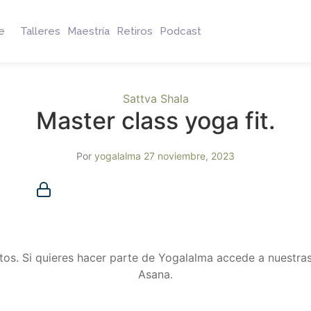
e
Talleres
Maestría
Retiros
Podcast
Sattva Shala
Master class yoga fit.
Por
yogalalma
27 noviembre, 2023
Membresía requerida
Debes ser miembro para acceder a este contenido.
¿Ya eres miembro?