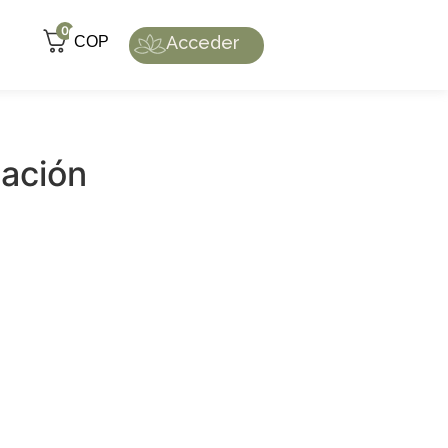
0
Acceder
COP
tación