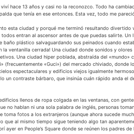
iví hace 13 años y casi no la reconozco. Todo ha cambiado
alda que tenía en ese entonces. Esta vez, todo me pareci
to esta ciudad y porqué me terminó resultando divertido vi
odos entran al ascensor antes de que puedas salirte. Un lu
e baño plástico salvaguardando sus peinados cuando esta
la ventanilla cerrada! Una ciudad donde sonidos y olores 
tivos. Una ciudad hiper poblada, abstraída del «mundo» c
i» (frecuentemente «Guci») del mercado chiviado, donde lo
ielos espectaculares y edificios viejos igualmente hermos
solo un contraste bárbaro, que insinúa cuán rápido anda el
dificios llenos de ropa colgada en las ventanas, con gente 
ue no hablan ni una sola palabra de inglés, personas tomand
le toma fotos a los extranjeros (aunque ahora sucede muc
ro que al mismo tiempo sigue teniendo algo tan aparente
ubrí ayer en People’s Square donde se reúnen los padres de 