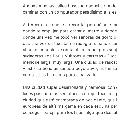
Anduve muchas calles buscando aquella donde v
caminar con un computador pesadísimo a la esp
Al tercer día empecé a recordar porqué amé tan
donde te empujan para entrar al metro y donde t
donde una vez me tocó ver señoras de gorro d
que una vez un taxista me recogió fumando con 
«buenos modales» son también conceptos subje
sudaderas «de Louis Vuitton» y carteras «Gucc
meñique larga, muy larga. Una ciudad de rascac
y esto no tiene un sentido peyorativo, es tan 
como seres humanos para alcanzarlo.
Una ciudad súper desarrollada y hermosa, con e
luces pasando los semáforos en rojo, taxistas q
ciudad que está enamorada de occidente, que 
europeas de altísima gama en cada esquina pe
conseguir pareja para los hijos, algo que desc