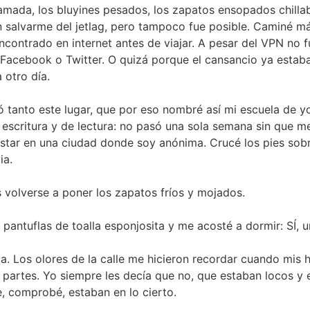
ramada, los bluyines pesados, los zapatos ensopados chill
n salvarme del jetlag, pero tampoco fue posible. Caminé 
ntrado en internet antes de viajar. A pesar del VPN no fun
, Facebook o Twitter. O quizá porque el cansancio ya esta
 otro día.
 tanto este lugar, que por eso nombré así mi escuela de y
scritura y de lectura: no pasó una sola semana sin que me 
tar en una ciudad donde soy anónima. Crucé los pies sobre 
ia.
s volverse a poner los zapatos fríos y mojados.
as pantuflas de toalla esponjosita y me acosté a dormir: SÍ
cia. Los olores de la calle me hicieron recordar cuando mis
partes. Yo siempre les decía que no, que estaban locos y 
 comprobé, estaban en lo cierto.