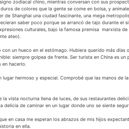
y signo zodiacal chino, mientras conversan con sus prospe
duros de colores que la gente se come en bolsa, y animales
er de Shanghai una ciudad fascinante, una mega metropolis 
recieran saber poco porque se arrancó de tajo durante el 
 expresiones culturales, bajo la famosa premisa
marxista de 
nte ateo).
o con un hueco en el estómago. Hubiera querido más días o
nible: siempre golpea de frente. Ser turista en China es un
 en hacerlo.
n lugar hermoso y especial. Comprobé que las manos de las
la vista nocturna llena de luces, de sus restaurantes delic
 la delicia de caminar en un lugar donde uno se siente seg
ue en casa me esperan los abrazos de mis hijos expectante
toria en ella.